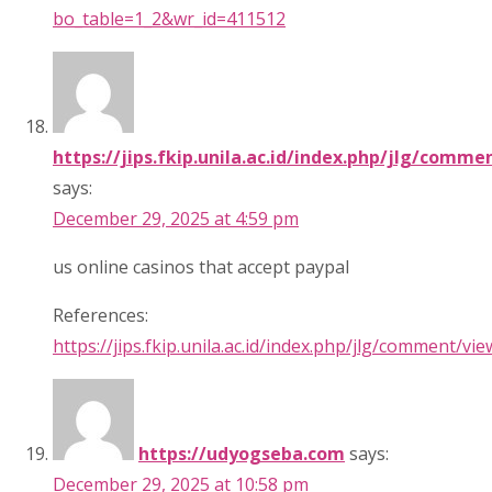
bo_table=1_2&wr_id=411512
https://jips.fkip.unila.ac.id/index.php/jlg/comm
says:
December 29, 2025 at 4:59 pm
us online casinos that accept paypal
References:
https://jips.fkip.unila.ac.id/index.php/jlg/comment/v
https://udyogseba.com
says:
December 29, 2025 at 10:58 pm