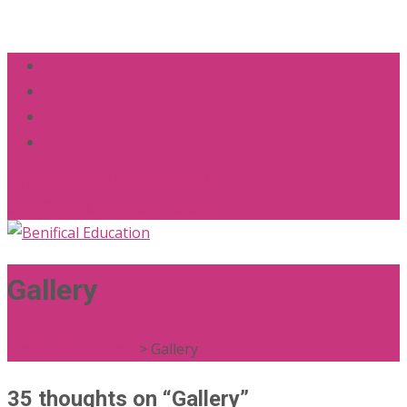
+91-9989832271, 9010001357
beneficialeducation@gmail.com
Gallery
Benifical Education
>
Gallery
35 thoughts on “
Gallery
”