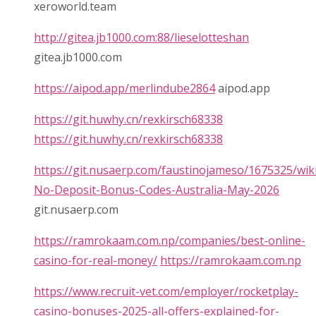
xeroworld.team
http://gitea.jb1000.com:88/lieselotteshan
gitea.jb1000.com
https://aipod.app/merlindube2864
aipod.app
https://git.huwhy.cn/rexkirsch68338
https://git.huwhy.cn/rexkirsch68338
https://git.nusaerp.com/faustinojameso/1675325/wik
No-Deposit-Bonus-Codes-Australia-May-2026
git.nusaerp.com
https://ramrokaam.com.np/companies/best-online-
casino-for-real-money/
https://ramrokaam.com.np
https://www.recruit-vet.com/employer/rocketplay-
casino-bonuses-2025-all-offers-explained-for-