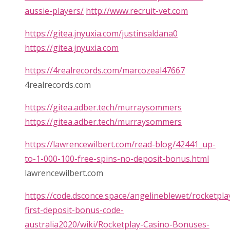
aussie-players/
http://www.recruit-vet.com
https://gitea.jnyuxia.com/justinsaldana0
https://gitea.jnyuxia.com
https://4realrecords.com/marcozeal47667
4realrecords.com
https://gitea.adber.tech/murraysommers
https://gitea.adber.tech/murraysommers
https://lawrencewilbert.com/read-blog/42441_up-
to-1-000-100-free-spins-no-deposit-bonus.html
lawrencewilbert.com
https://code.dsconce.space/angelineblewet/rocketpla
first-deposit-bonus-code-
australia2020/wiki/Rocketplay-Casino-Bonuses-